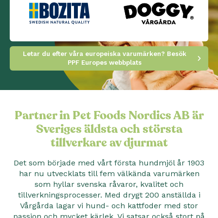
Letar du efter våra europeiska varumärken? Besök
PPF Europes webbplats
Partner in Pet Foods Nordics AB är
Sveriges äldsta och största
tillverkare av djurmat
Det som började med vårt första hundmjöl år 1903
har nu utvecklats till fem välkända varumärken
som hyllar svenska råvaror, kvalitet och
tillverkningsprocesser. Med drygt 200 anställda i
Vårgårda lagar vi hund- och kattfoder med stor
passion och mycket kärlek. Vi satsar också stort på