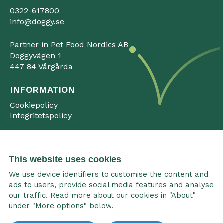
0322-617800
info@doggy.se
Partner in Pet Food Nordics AB
Doggyvägen 1
447 84 Vårgårda
INFORMATION
Cookiepolicy
Integritetspolicy
This website uses cookies
We use device identifiers to customise the content and
ads to users, provide social media features and analyse
our traffic. Read more about our cookies in "About"
under "More options" below.