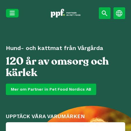
Skip
to
content
Hund- och kattmat från Vårgårda
120 år av omsorg och
kärlek
Mer om Partner in Pet Food Nordics AB
UPPTÄCK VÅRA VARUMÄRKEN