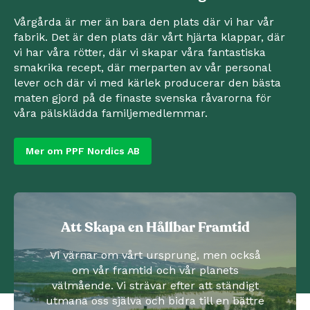
Vårgårda är mer än bara den plats där vi har vår
fabrik. Det är den plats där vårt hjärta klappar, där
vi har våra rötter, där vi skapar våra fantastiska
smakrika recept, där merparten av vår personal
lever och där vi med kärlek producerar den bästa
maten gjord på de finaste svenska råvarorna för
våra pälsklädda familjemedlemmar.
Mer om PPF Nordics AB
Att Skapa en Hållbar Framtid
Vi värnar om vårt ursprung, men också
om vår framtid och vår planets
välmående. Vi strävar efter att ständigt
utmana oss själva och bidra till en bättre