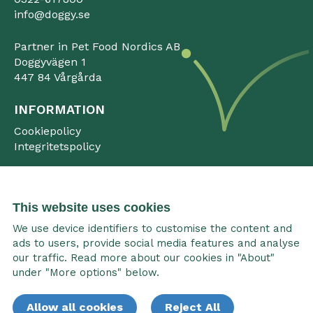
info@doggy.se
Partner in Pet Food Nordics AB
Doggyvägen 1
447 84 Vårgårda
INFORMATION
Cookiepolicy
Integritetspolicy
This website uses cookies
We use device identifiers to customise the content and
ads to users, provide social media features and analyse
our traffic. Read more about our cookies in "About"
under "More options" below.
Allow all cookies
Reject All
Följ oss: