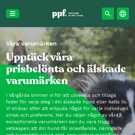
Skip
to
content
Våra varumärken
Upptäck våra
prisbelönta och älskade
varumärken
I Vårgårda brinner vi för att utveckla och tillaga
foder för varje steg i din älskade hund eller katts liv.
Vi strävar efter att erbjuda något för varje individuell
smak och preferens. När du väljer något av våra
exceptionella varumärken kan du vara trygg i
vetskapen att din hund får enastående, näringsrik
och svensktillverkad mat, som enbart innehåller de