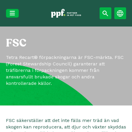
Skip
to
content
FSC
Tetra Recart® förpackningarna är FSC-märkta. FSC
(Forest Stewardship Council) garanterar att
träfibrerna i förpackningen kommer från
ansvarsfullt brukade skogar och andra
kontrollerade källor.
FSC säkerställer att det inte fälls mer träd än vad
skogen kan reproducera, att djur och växter skyddas