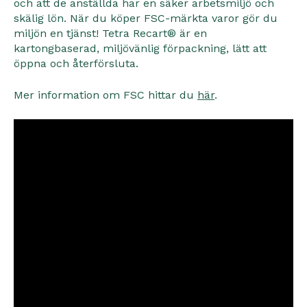
och att de anställda har en säker arbetsmiljö och
skälig lön. När du köper FSC-märkta varor gör du
miljön en tjänst! Tetra Recart® är en
kartongbaserad, miljövänlig förpackning, lätt att
öppna och återförsluta.
Mer information om FSC hittar du
här
.